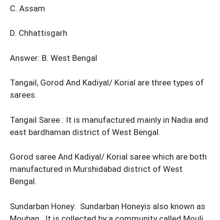
C. Assam
D. Chhattisgarh
Answer: B. West Bengal
Tangail, Gorod And Kadiyal/ Korial are three types of
sarees.
Tangail Saree : It is manufactured mainly in Nadia and
east bardhaman district of West Bengal.
Gorod saree And Kadiyal/ Korial saree which are both
manufactured in Murshidabad district of West
Bengal.
Sundarban Honey: Sundarban Honeyis also known as
Mouban. It is collected by a community called Mouli .