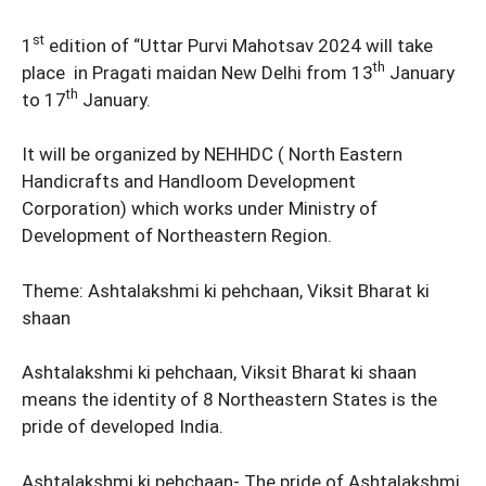
st
1
edition of “Uttar Purvi Mahotsav 2024 will take
th
place in Pragati maidan New Delhi from 13
January
th
to 17
January.
It will be organized by NEHHDC ( North Eastern
Handicrafts and Handloom Development
Corporation) which works under Ministry of
Development of Northeastern Region.
Theme: Ashtalakshmi ki pehchaan, Viksit Bharat ki
shaan
Ashtalakshmi ki pehchaan, Viksit Bharat ki shaan
means the identity of 8 Northeastern States is the
pride of developed India.
Ashtalakshmi ki pehchaan- The pride of Ashtalakshmi